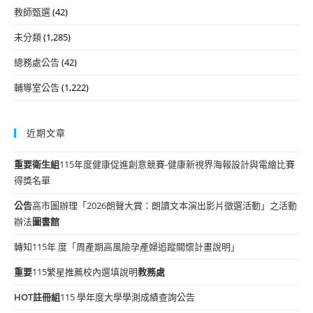
教師甄選
(42)
未分類
(1,285)
總務處公告
(42)
輔導室公告
(1,222)
近期文章
重要
衛生組
115年度健康促進創意競賽-健康新視界海報設計與電繪比賽
得獎名單
公告
高市圖辦理「2026朗聲大賞：朗讀文本演出影片徵選活動」之活動
辦法
圖書館
轉知115年 度「周產期高風險孕產婦追蹤關懷計畫說明」
重要
115繁星推薦校內選填說明
教務處
HOT
註冊組
115 學年度大學學測成績查詢公告