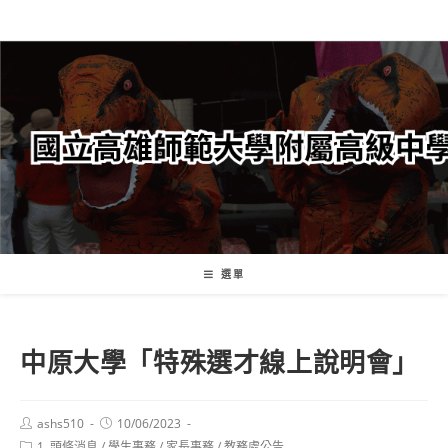
跳
轉
至
主
要
內
容
選單
中原大學「特殊選才線上說明會」
Post
Post
ashs510
10/06/2023
author:
published:
Post
1. 頭條消息
/
學生事務
/
家長事務
/
教務處公告