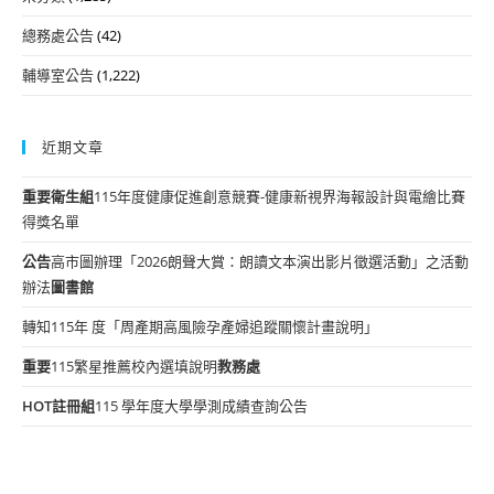
總務處公告
(42)
輔導室公告
(1,222)
近期文章
重要
衛生組
115年度健康促進創意競賽-健康新視界海報設計與電繪比賽
得獎名單
公告
高市圖辦理「2026朗聲大賞：朗讀文本演出影片徵選活動」之活動
辦法
圖書館
轉知115年 度「周產期高風險孕產婦追蹤關懷計畫說明」
重要
115繁星推薦校內選填說明
教務處
HOT
註冊組
115 學年度大學學測成績查詢公告