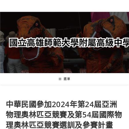
跳
轉
至
主
要
內
容
選單
中華民國參加2024年第24屆亞洲
物理奧林匹亞競賽及第54屆國際物
理奧林匹亞競賽選訓及參賽計畫