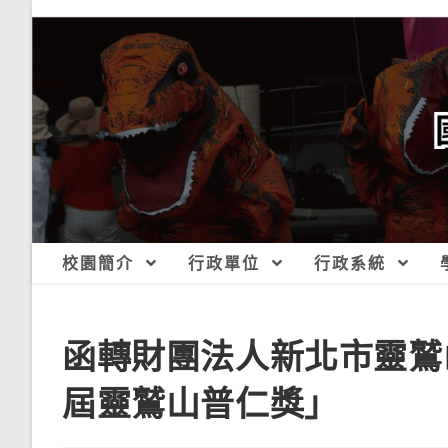
跳
轉
至
主
要
內
容
校園簡介
行政單位
行政系統
函轉財團法人新北市靈鷲
屆靈鷲山普仁獎」