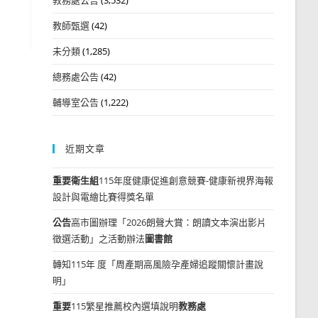
教師甄選
(42)
未分類
(1,285)
總務處公告
(42)
輔導室公告
(1,222)
近期文章
重要
衛生組
115年度健康促進創意競賽-健康新視界海報
設計與電繪比賽得獎名單
公告
高市圖辦理「2026朗聲大賞：朗讀文本演出影片
徵選活動」之活動辦法
圖書館
轉知115年 度「周產期高風險孕產婦追蹤關懷計畫說
明」
重要
115繁星推薦校內選填說明
教務處