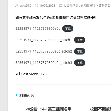
Post
Post
Post
ashs510
10/06/2023
1. 頭條消息
/
6. 獎助學金
/
教務處公
author:
published:
category:
請有意申請者於10/18前將相關資料送交教務處註冊組
52351971_11237579800a0c
下載
52351971_11237579800a0c_attch1
下載
52351971_11237579800a0c_attch2
下載
52351971_11237579800a0c_attch3
下載
Post Views:
120
相關內容
📣公告114-1高三課輔名單
校園不開放