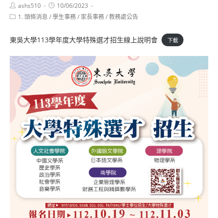
Post
Post
ashs510
10/06/2023
author:
published:
Post
1. 頭條消息
/
學生事務
/
家長事務
/
教務處公告
category:
東吳大學113學年度大學特殊選才招生線上說明會
下載