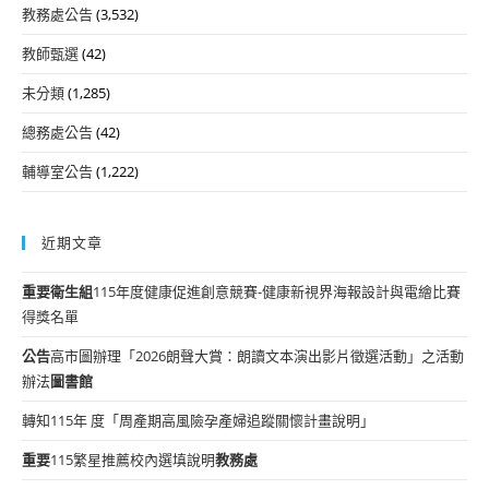
教務處公告
(3,532)
教師甄選
(42)
未分類
(1,285)
總務處公告
(42)
輔導室公告
(1,222)
近期文章
重要
衛生組
115年度健康促進創意競賽-健康新視界海報設計與電繪比賽
得獎名單
公告
高市圖辦理「2026朗聲大賞：朗讀文本演出影片徵選活動」之活動
辦法
圖書館
轉知115年 度「周產期高風險孕產婦追蹤關懷計畫說明」
重要
115繁星推薦校內選填說明
教務處