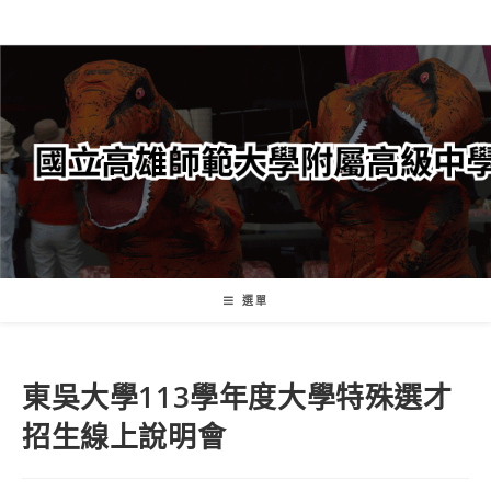
跳
轉
至
主
要
內
容
選單
東吳大學113學年度大學特殊選才
招生線上說明會