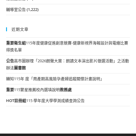
輔導室公告
(1,222)
近期文章
重要
衛生組
115年度健康促進創意競賽-健康新視界海報設計與電繪比賽
得獎名單
公告
高市圖辦理「2026朗聲大賞：朗讀文本演出影片徵選活動」之活動
辦法
圖書館
轉知115年 度「周產期高風險孕產婦追蹤關懷計畫說明」
重要
115繁星推薦校內選填說明
教務處
HOT
註冊組
115 學年度大學學測成績查詢公告