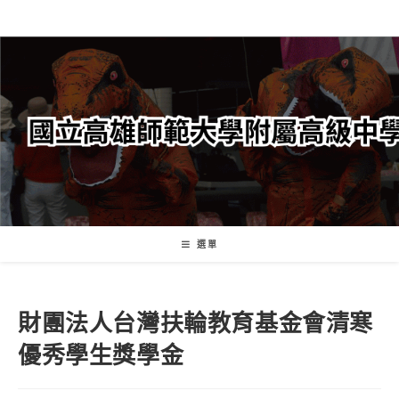
跳
轉
至
主
要
內
容
選單
財團法人台灣扶輪教育基金會清寒
優秀學生獎學金