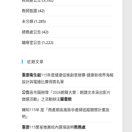
教師甄選
(42)
未分類
(1,285)
總務處公告
(42)
輔導室公告
(1,222)
近期文章
重要
衛生組
115年度健康促進創意競賽-健康新視界海報
設計與電繪比賽得獎名單
公告
高市圖辦理「2026朗聲大賞：朗讀文本演出影片
徵選活動」之活動辦法
圖書館
轉知115年 度「周產期高風險孕產婦追蹤關懷計畫說
明」
重要
115繁星推薦校內選填說明
教務處