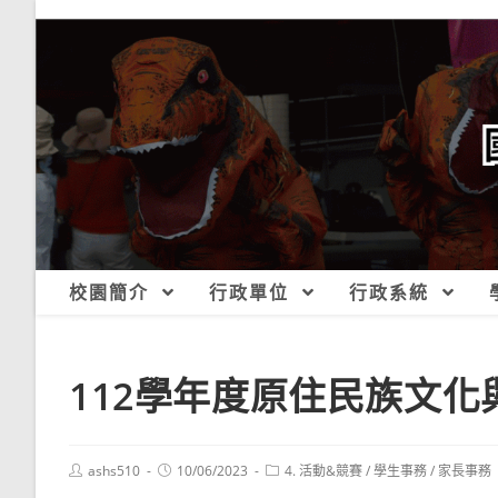
跳
轉
至
主
要
內
容
校園簡介
行政單位
行政系統
112學年度原住民族文化
Post
Post
Post
ashs510
10/06/2023
4. 活動&競賽
/
學生事務
/
家長事務
author:
published:
category: