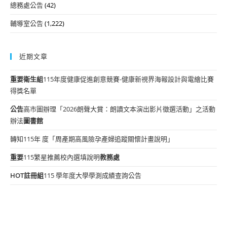
總務處公告
(42)
輔導室公告
(1,222)
近期文章
重要
衛生組
115年度健康促進創意競賽-健康新視界海報設計與電繪比賽
得獎名單
公告
高市圖辦理「2026朗聲大賞：朗讀文本演出影片徵選活動」之活動
辦法
圖書館
轉知115年 度「周產期高風險孕產婦追蹤關懷計畫說明」
重要
115繁星推薦校內選填說明
教務處
HOT
註冊組
115 學年度大學學測成績查詢公告