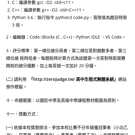
C：編譯參數 gcc -O2 -std=c11。
C++：編譯參數 g++ -O2 -std=C++11。
Python 3.6：執行指令 python3 code.py，寬限值為題目時限
3 倍。
2、編輯器：Code::Blocks (C , C++)、Python IDLE 、VS Code。
3、評分標準：第一順位總分高者，第二順位答對題數多者，第三
順位總 耗時低者。每題耗時計算方式為該題第一次答對時距競賽
開始的總分鐘數，加上每答錯一次加計 20 分鐘。
(二) 請利用
「
http://zerojudge.tw/
高中生程式解題系統」
網站
預作模擬。
十、命題範圍：以國民中學及高級中學課程教材範圍為原則。
十一、獎勵方式：
(一) 依據本校獎懲辦法，參加本校比賽不分年級獲冠軍者（小功乙
次）、亞軍者（嘉獎兩次）、季軍者（嘉獎乙次），並頒發獎狀以