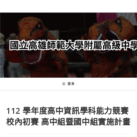
跳
轉
至
主
要
內
容
選單
112 學年度高中資訊學科能力競賽
校內初賽 高中組暨國中組實施計畫