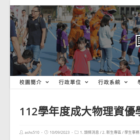
跳
轉
至
主
要
內
容
校園簡介
行政單位
行政系統
112學年度成大物理資優
Post
Post
Post
ashs510
10/09/2023
1. 頭條消息
/
2. 新生專區
/
學生事務
author:
published:
category: