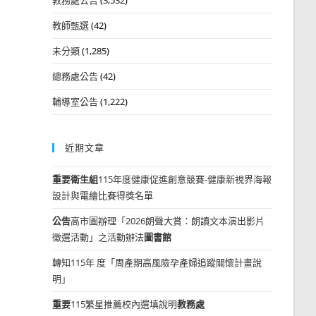
教師甄選
(42)
未分類
(1,285)
總務處公告
(42)
輔導室公告
(1,222)
近期文章
重要
衛生組
115年度健康促進創意競賽-健康新視界海報
設計與電繪比賽得獎名單
公告
高市圖辦理「2026朗聲大賞：朗讀文本演出影片
徵選活動」之活動辦法
圖書館
轉知115年 度「周產期高風險孕產婦追蹤關懷計畫說
明」
重要
115繁星推薦校內選填說明
教務處