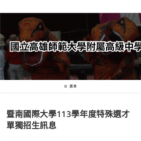
跳
轉
至
主
要
內
容
選單
暨南國際大學113學年度特殊選才
單獨招生訊息