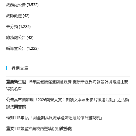
教務處公告
(3,532)
教師甄選
(42)
未分類
(1,285)
總務處公告
(42)
輔導室公告
(1,222)
近期文章
重要
衛生組
115年度健康促進創意競賽-健康新視界海報設計與電繪比賽
得獎名單
公告
高市圖辦理「2026朗聲大賞：朗讀文本演出影片徵選活動」之活動
辦法
圖書館
轉知115年 度「周產期高風險孕產婦追蹤關懷計畫說明」
重要
115繁星推薦校內選填說明
教務處