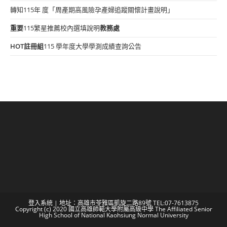
轉知115年 度「周產期高風險孕產婦追蹤關懷計畫說明」
重要
115繁星推薦校內選填說明
教務處
HOT
註冊組
115 學年度大學學測成績查詢公告
登入系統
| 地址：高雄市苓雅區凱旋二路89號 TEL:07-7613875
Copyright (c) 2020 國立高雄師範大學附屬高級中學 The Affiliated Senior
High School of National Kaohsiung Normal University