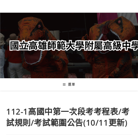
跳
轉
至
主
要
內
容
選單
112-1高國中第一次段考考程表/考
試規則/考試範圍公告(10/11更新)