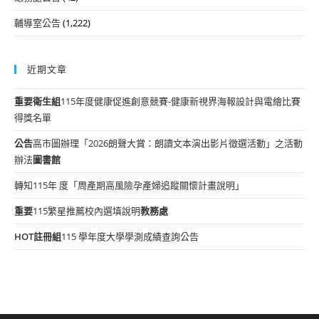
輔導室公告
(1,222)
近期文章
重要
衛生組
115年度健康促進創意競賽-健康新視界海報設計與電繪比賽
得獎名單
公告
高市圖辦理「2026朗聲大賞：朗讀文本演出影片徵選活動」之活動
辦法
圖書館
轉知115年 度「周產期高風險孕產婦追蹤關懷計畫說明」
重要
115繁星推薦校內選填說明
教務處
HOT
註冊組
115 學年度大學學測成績查詢公告