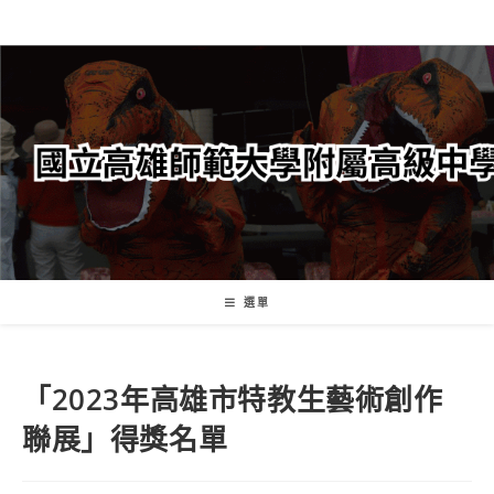
跳
轉
至
主
要
內
容
選單
「2023年高雄市特教生藝術創作
聯展」得獎名單