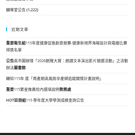
輔導室公告
(1,222)
近期文章
重要
衛生組
115年度健康促進創意競賽-健康新視界海報設計與電繪比賽
得獎名單
公告
高市圖辦理「2026朗聲大賞：朗讀文本演出影片徵選活動」之活動
辦法
圖書館
轉知115年 度「周產期高風險孕產婦追蹤關懷計畫說明」
重要
115繁星推薦校內選填說明
教務處
HOT
註冊組
115 學年度大學學測成績查詢公告