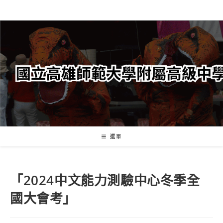
跳
轉
至
主
要
內
容
選單
「2024中文能力測驗中心冬季全
國大會考」