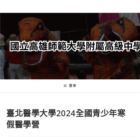
跳
轉
至
主
要
內
容
選單
臺北醫學大學2024全國青少年寒
假醫學營