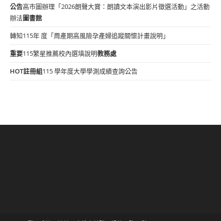
公告
高市圖辦理「2026朗聲大賞：朗讀文本演出影片徵選活動」之活動
辦法
圖書館
轉知115年 度「周產期高風險孕產婦追蹤關懷計畫說明」
重要
115繁星推薦校內選填說明
教務處
HOT
註冊組
115 學年度大學學測成績查詢公告