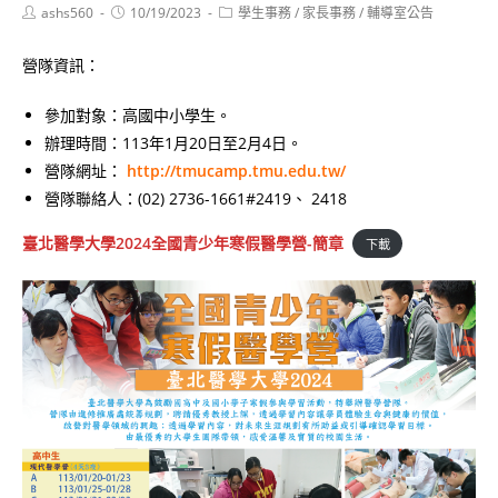
Post
Post
Post
ashs560
10/19/2023
學生事務
/
家長事務
/
輔導室公告
author:
published:
category:
營隊資訊：
參加對象：高國中小學生。
辦理時間：113年1月20日至2月4日。
營隊網址：
http://tmucamp.tmu.edu.tw/
營隊聯絡人：(02) 2736-1661#2419、 2418
臺北醫學大學2024全國青少年寒假醫學營-簡章
下載