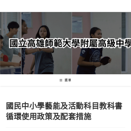
跳
轉
至
主
要
內
容
選單
國民中小學藝能及活動科目教科書
循環使用政策及配套措施