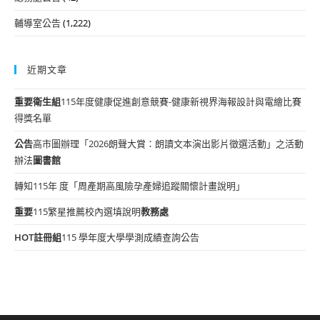
輔導室公告
(1,222)
近期文章
重要
衛生組
115年度健康促進創意競賽-健康新視界海報設計與電繪比賽
得獎名單
公告
高市圖辦理「2026朗聲大賞：朗讀文本演出影片徵選活動」之活動
辦法
圖書館
轉知115年 度「周產期高風險孕產婦追蹤關懷計畫說明」
重要
115繁星推薦校內選填說明
教務處
HOT
註冊組
115 學年度大學學測成績查詢公告