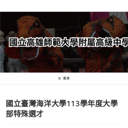
跳
轉
至
主
要
內
容
選單
國立臺灣海洋大學113學年度大學
部特殊選才