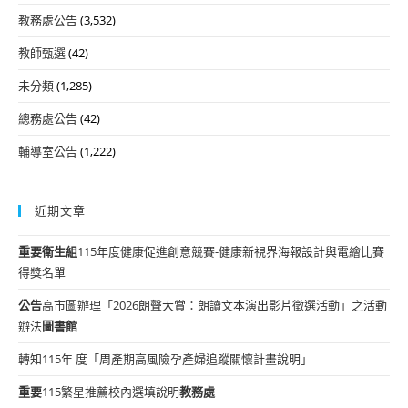
教務處公告
(3,532)
教師甄選
(42)
未分類
(1,285)
總務處公告
(42)
輔導室公告
(1,222)
近期文章
重要
衛生組
115年度健康促進創意競賽-健康新視界海報設計與電繪比賽
得獎名單
公告
高市圖辦理「2026朗聲大賞：朗讀文本演出影片徵選活動」之活動
辦法
圖書館
轉知115年 度「周產期高風險孕產婦追蹤關懷計畫說明」
重要
115繁星推薦校內選填說明
教務處