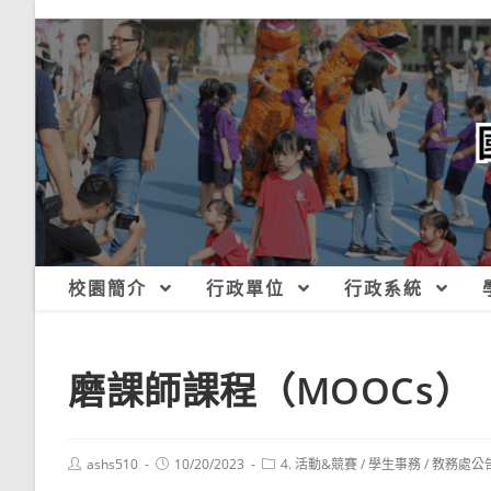
跳
轉
至
主
要
內
容
校園簡介
行政單位
行政系統
磨課師課程（MOOCs）
Post
Post
Post
ashs510
10/20/2023
4. 活動&競賽
/
學生事務
/
教務處公
author:
published:
category: