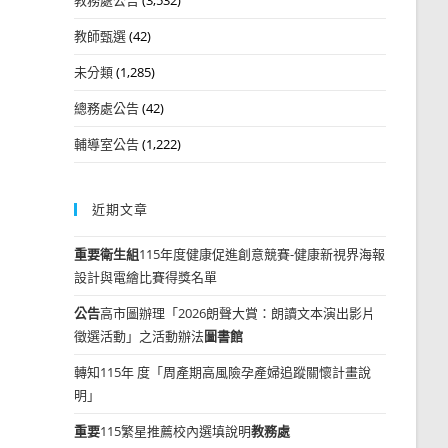
教師甄選
(42)
未分類
(1,285)
總務處公告
(42)
輔導室公告
(1,222)
近期文章
重要
衛生組
115年度健康促進創意競賽-健康新視界海報
設計與電繪比賽得獎名單
公告
高市圖辦理「2026朗聲大賞：朗讀文本演出影片
徵選活動」之活動辦法
圖書館
轉知115年 度「周產期高風險孕產婦追蹤關懷計畫說
明」
重要
115繁星推薦校內選填說明
教務處