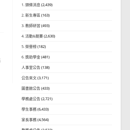
1. 頭條消息
(2,439)
2. 新生專區
(163)
3. 教師研習
(493)
4. 活動&競賽
(2,630)
5. 榮譽榜
(182)
6. 獎助學金
(481)
藝
人事室公告
(138)
公告來文
(3,171)
圖書館公告
(433)
學務處公告
(2,721)
學生事務
(6,433)
家長事務
(4,564)
教務處公告
(3,532)