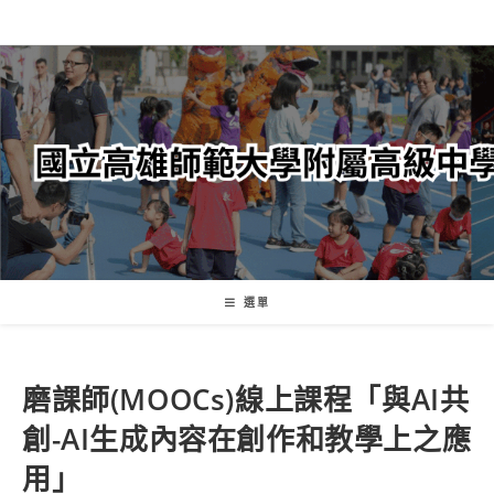
跳
轉
至
主
要
內
容
選單
磨課師(MOOCs)線上課程「與AI共
創-AI生成內容在創作和教學上之應
用」