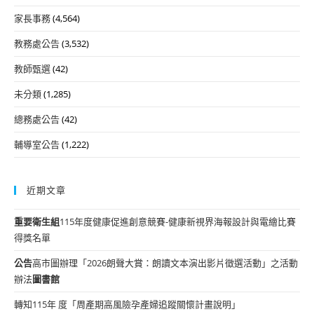
家長事務
(4,564)
教務處公告
(3,532)
教師甄選
(42)
未分類
(1,285)
總務處公告
(42)
輔導室公告
(1,222)
近期文章
重要
衛生組
115年度健康促進創意競賽-健康新視界海報設計與電繪比賽
得獎名單
公告
高市圖辦理「2026朗聲大賞：朗讀文本演出影片徵選活動」之活動
辦法
圖書館
轉知115年 度「周產期高風險孕產婦追蹤關懷計畫說明」