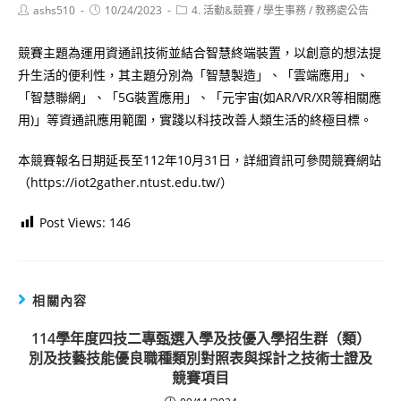
Post
Post
Post
ashs510
10/24/2023
4. 活動&競賽
/
學生事務
/
教務處公告
author:
published:
category:
競賽主題為運用資通訊技術並結合智慧終端裝置，以創意的想法提
升生活的便利性，其主題分別為「智慧製造」、「雲端應用」、
「智慧聯網」、「5G裝置應用」、「元宇宙(如AR/VR/XR等相關應
用)」等資通訊應用範圍，實踐以科技改善人類生活的終極目標。
本競賽報名日期延長至112年10月31日，詳細資訊可參閱競賽網站
（https://iot2gather.ntust.edu.tw/）
Post Views:
146
相關內容
114學年度四技二專甄選入學及技優入學招生群（類）
別及技藝技能優良職種類別對照表與採計之技術士證及
競賽項目