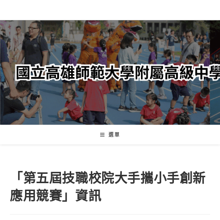
跳
轉
至
主
要
內
容
選單
「第五屆技職校院大手攜小手創新
應用競賽」資訊