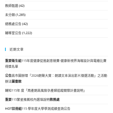
教師甄選
(42)
未分類
(1,285)
總務處公告
(42)
輔導室公告
(1,222)
近期文章
重要
衛生組
115年度健康促進創意競賽-健康新視界海報設計與電繪比賽
得獎名單
公告
高市圖辦理「2026朗聲大賞：朗讀文本演出影片徵選活動」之活動
辦法
圖書館
轉知115年 度「周產期高風險孕產婦追蹤關懷計畫說明」
重要
115繁星推薦校內選填說明
教務處
HOT
註冊組
115 學年度大學學測成績查詢公告