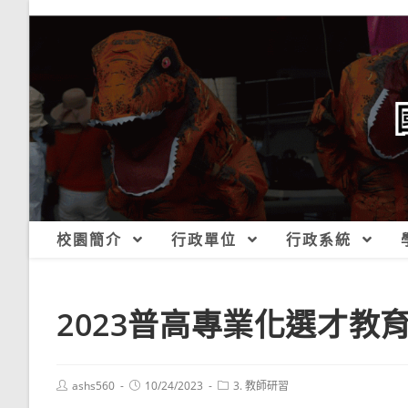
跳
轉
至
主
要
內
容
校園簡介
行政單位
行政系統
2023普高專業化選才教
Post
Post
Post
ashs560
10/24/2023
3. 教師研習
author:
published:
category: