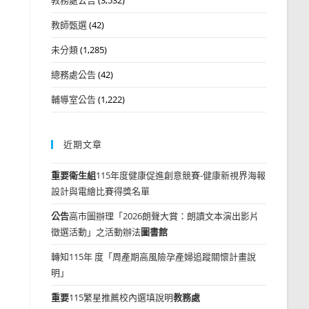
教師甄選
(42)
未分類
(1,285)
總務處公告
(42)
輔導室公告
(1,222)
近期文章
重要
衛生組
115年度健康促進創意競賽-健康新視界海報
設計與電繪比賽得獎名單
公告
高市圖辦理「2026朗聲大賞：朗讀文本演出影片
徵選活動」之活動辦法
圖書館
轉知115年 度「周產期高風險孕產婦追蹤關懷計畫說
明」
重要
115繁星推薦校內選填說明
教務處