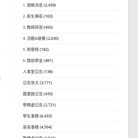
1. 頭條消息
(2,439)
2. 新生專區
(163)
3. 教師研習
(493)
4. 活動&競賽
(2,630)
5. 榮譽榜
(182)
6. 獎助學金
(481)
人事室公告
(138)
作
公告來文
(3,171)
圖書館公告
(433)
學務處公告
(2,721)
學生事務
(6,433)
家長事務
(4,564)
教務處公告
(3,532)