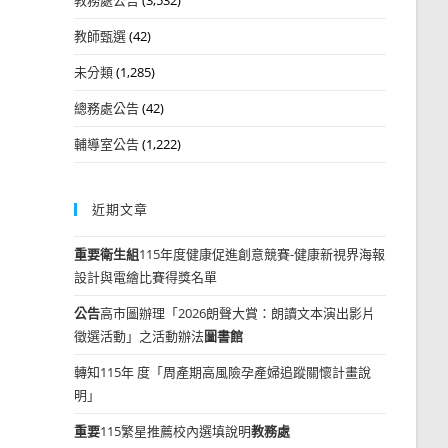
教師甄選
(42)
未分類
(1,285)
總務處公告
(42)
輔導室公告
(1,222)
近期文章
重要
衛生組
115年度健康促進創意競賽-健康新視界海報
設計與電繪比賽得獎名單
公告
高市圖辦理「2026朗聲大賞：朗讀文本演出影片
徵選活動」之活動辦法
圖書館
轉知115年 度「周產期高風險孕產婦追蹤關懷計畫說
明」
重要
115繁星推薦校內選填說明
教務處