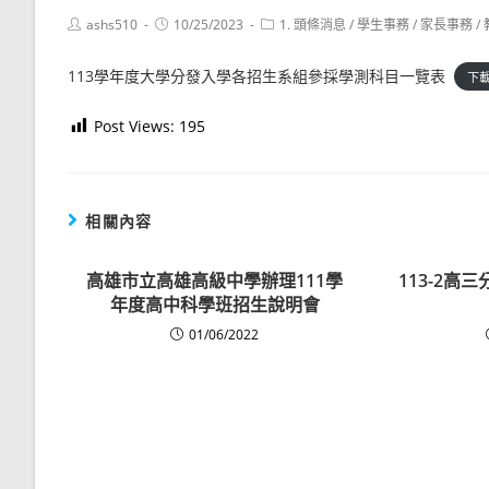
Post
Post
Post
ashs510
10/25/2023
1. 頭條消息
/
學生事務
/
家長事務
/
author:
published:
category:
113學年度大學分發入學各招生系組參採學測科目一覽表
下
Post Views:
195
相關內容
高雄市立高雄高級中學辦理111學
113-2高
年度高中科學班招生說明會
01/06/2022