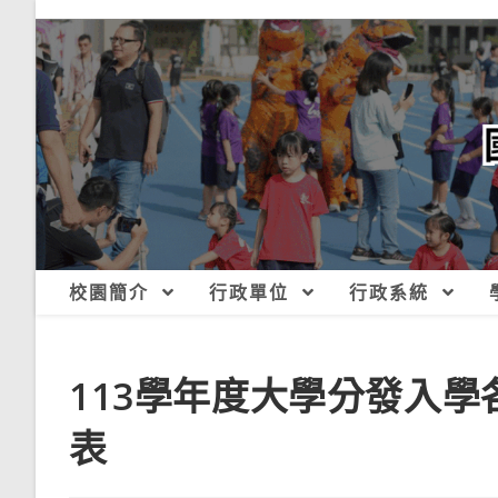
跳
轉
至
主
要
內
容
校園簡介
行政單位
行政系統
113學年度大學分發入
表