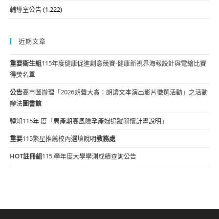
輔導室公告
(1,222)
近期文章
重要
衛生組
115年度健康促進創意競賽-健康新視界海報設計與電繪比賽
得獎名單
公告
高市圖辦理「2026朗聲大賞：朗讀文本演出影片徵選活動」之活動
辦法
圖書館
轉知115年 度「周產期高風險孕產婦追蹤關懷計畫說明」
重要
115繁星推薦校內選填說明
教務處
HOT
註冊組
115 學年度大學學測成績查詢公告