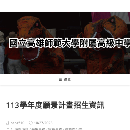
跳
轉
至
主
要
內
容
選單
113學年度願景計畫招⽣資訊
Post
Post
ashs510
10/27/2023
author:
published:
Post
1. 頭條消息
/
學生事務
/
家長事務
/
教務處公告