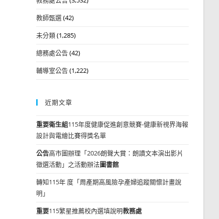
教師甄選
(42)
未分類
(1,285)
總務處公告
(42)
輔導室公告
(1,222)
近期文章
重要
衛生組
115年度健康促進創意競賽-健康新視界海報
設計與電繪比賽得獎名單
公告
高市圖辦理「2026朗聲大賞：朗讀文本演出影片
徵選活動」之活動辦法
圖書館
轉知115年 度「周產期高風險孕產婦追蹤關懷計畫說
明」
重要
115繁星推薦校內選填說明
教務處