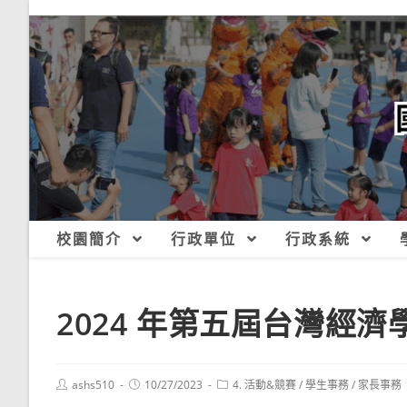
跳
轉
至
主
要
內
容
校園簡介
行政單位
行政系統
2024 年第五屆台灣經
Post
Post
Post
ashs510
10/27/2023
4. 活動&競賽
/
學生事務
/
家長事務
author:
published:
category: