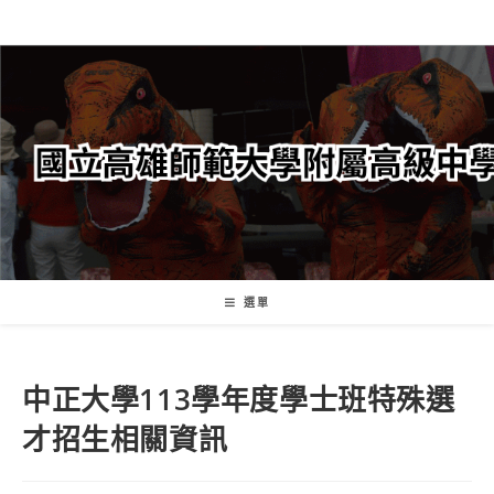
跳
轉
至
主
要
內
容
選單
中正大學113學年度學士班特殊選
才招生相關資訊