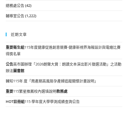
總務處公告
(42)
輔導室公告
(1,222)
近期文章
重要
衛生組
115年度健康促進創意競賽-健康新視界海報設計與電繪比賽
得獎名單
公告
高市圖辦理「2026朗聲大賞：朗讀文本演出影片徵選活動」之活動
辦法
圖書館
轉知115年 度「周產期高風險孕產婦追蹤關懷計畫說明」
重要
115繁星推薦校內選填說明
教務處
HOT
註冊組
115 學年度大學學測成績查詢公告