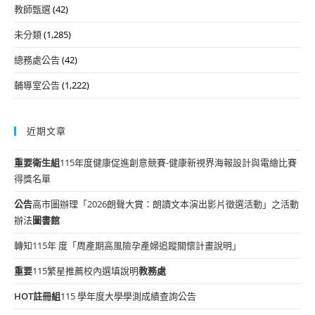
教師甄選
(42)
未分類
(1,285)
總務處公告
(42)
輔導室公告
(1,222)
近期文章
重要
衛生組
115年度健康促進創意競賽-健康新視界海報設計與電繪比賽
得獎名單
公告
高市圖辦理「2026朗聲大賞：朗讀文本演出影片徵選活動」之活動
辦法
圖書館
轉知115年 度「周產期高風險孕產婦追蹤關懷計畫說明」
重要
115繁星推薦校內選填說明
教務處
HOT
註冊組
115 學年度大學學測成績查詢公告