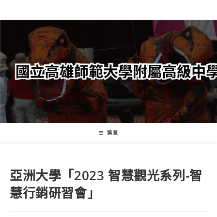
跳
轉
至
主
要
內
容
選單
亞洲大學「2023 智慧觀光系列-智
慧行銷研習會」