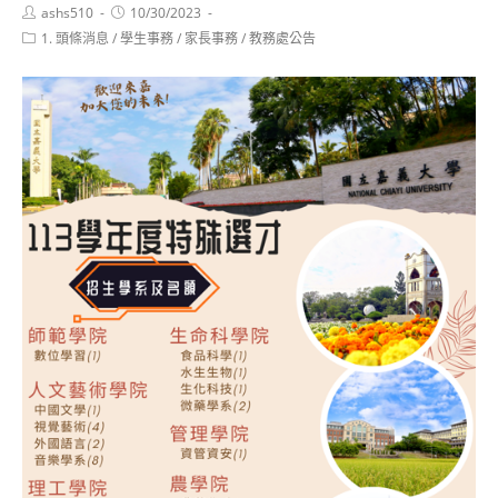
Post
Post
ashs510
10/30/2023
author:
published:
Post
1. 頭條消息
/
學生事務
/
家長事務
/
教務處公告
category: