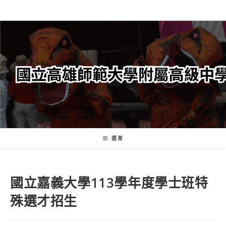
跳
轉
至
主
要
內
容
選單
國立嘉義大學113學年度學士班特
殊選才招生