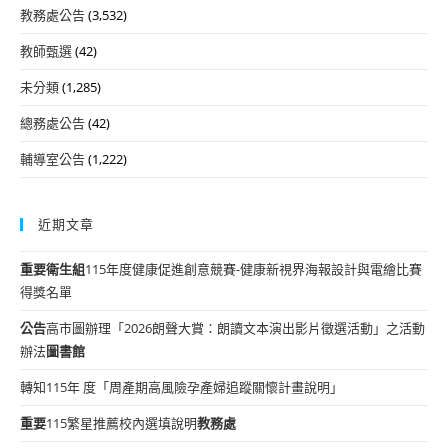
教務處公告
(3,532)
教師甄選
(42)
未分類
(1,285)
總務處公告
(42)
輔導室公告
(1,222)
近期文章
重要
衛生組
115年度健康促進創意競賽-健康新視界海報設計與電繪比賽
得獎名單
公告
高市圖辦理「2026朗聲大賞：朗讀文本演出影片徵選活動」之活動
辦法
圖書館
轉知115年 度「周產期高風險孕產婦追蹤關懷計畫說明」
重要
115繁星推薦校內選填說明
教務處