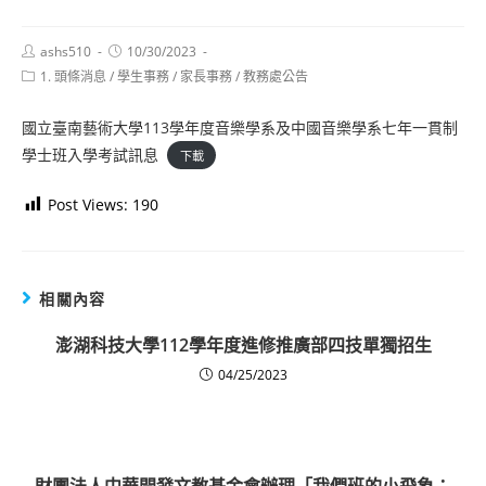
Post
Post
ashs510
10/30/2023
author:
published:
Post
1. 頭條消息
/
學生事務
/
家長事務
/
教務處公告
category:
國立臺南藝術大學113學年度音樂學系及中國音樂學系七年一貫制
學士班入學考試訊息
下載
Post Views:
190
相關內容
澎湖科技大學112學年度進修推廣部四技單獨招生
04/25/2023
財團法人中華開發文教基金會辦理「我們班的小飛象：