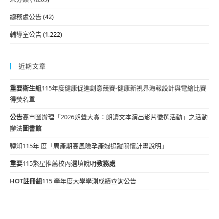
總務處公告
(42)
輔導室公告
(1,222)
近期文章
重要
衛生組
115年度健康促進創意競賽-健康新視界海報設計與電繪比賽
得獎名單
公告
高市圖辦理「2026朗聲大賞：朗讀文本演出影片徵選活動」之活動
辦法
圖書館
轉知115年 度「周產期高風險孕產婦追蹤關懷計畫說明」
重要
115繁星推薦校內選填說明
教務處
HOT
註冊組
115 學年度大學學測成績查詢公告