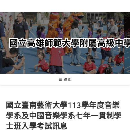
跳
轉
至
主
要
內
容
選單
國立臺南藝術大學113學年度音樂
學系及中國音樂學系七年一貫制學
士班入學考試訊息