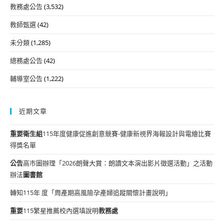
教務處公告
(3,532)
教師甄選
(42)
未分類
(1,285)
總務處公告
(42)
輔導室公告
(1,222)
近期文章
重要
衛生組
115年度健康促進創意競賽-健康新視界海報設計與電繪比賽
得獎名單
公告
高市圖辦理「2026朗聲大賞：朗讀文本演出影片徵選活動」之活動
辦法
圖書館
轉知115年 度「周產期高風險孕產婦追蹤關懷計畫說明」
重要
115繁星推薦校內選填說明
教務處