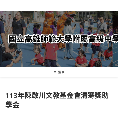
跳
轉
至
主
要
內
容
選單
113年陳啟川文教基金會清寒獎助
學金