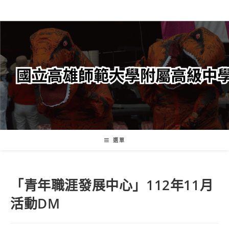
跳
轉
至
主
要
內
容
選單
「青年職涯發展中心」112年11月
活動DM