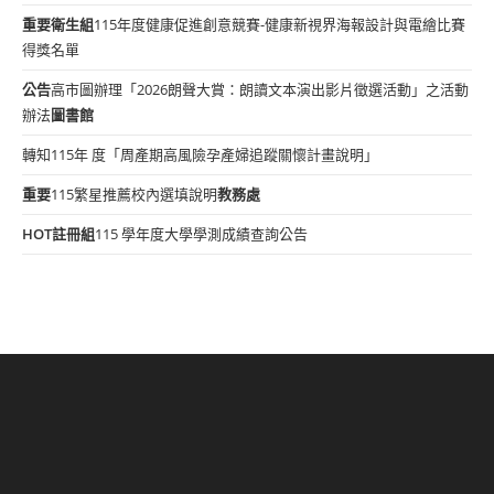
重要
衛生組
115年度健康促進創意競賽-健康新視界海報設計與電繪比賽
得獎名單
公告
高市圖辦理「2026朗聲大賞：朗讀文本演出影片徵選活動」之活動
辦法
圖書館
轉知115年 度「周產期高風險孕產婦追蹤關懷計畫說明」
重要
115繁星推薦校內選填說明
教務處
HOT
註冊組
115 學年度大學學測成績查詢公告