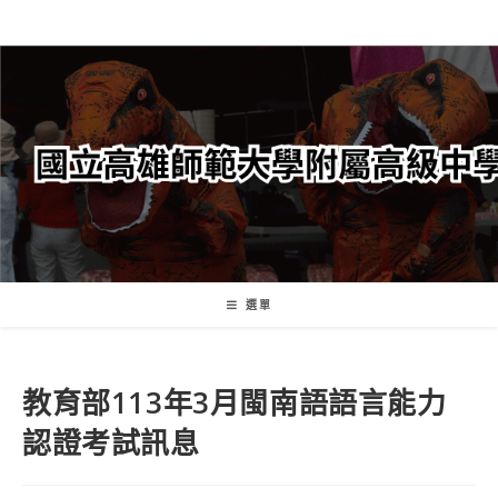
跳
轉
至
主
要
內
容
選單
教育部113年3月閩南語語言能力
認證考試訊息