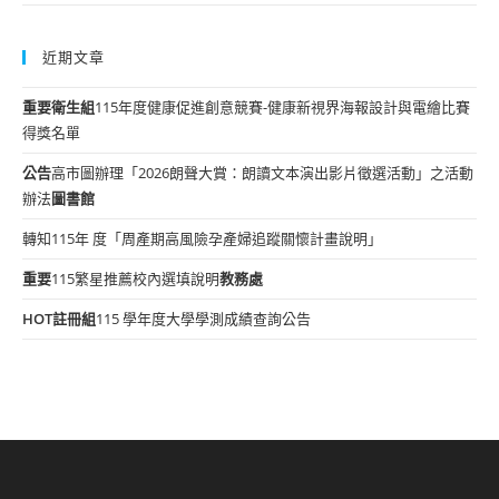
近期文章
重要
衛生組
115年度健康促進創意競賽-健康新視界海報設計與電繪比賽
得獎名單
公告
高市圖辦理「2026朗聲大賞：朗讀文本演出影片徵選活動」之活動
辦法
圖書館
轉知115年 度「周產期高風險孕產婦追蹤關懷計畫說明」
重要
115繁星推薦校內選填說明
教務處
HOT
註冊組
115 學年度大學學測成績查詢公告