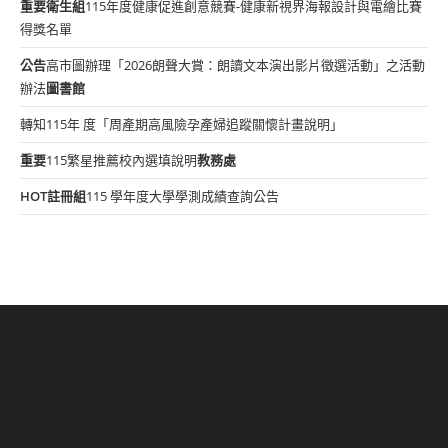
重要
衛生組
115年度健康促進創意競賽-健康新視界海報設計與電繪比賽
得獎名單
公告
高市圖辦理「2026朗聲大賞：朗讀文本演出影片徵選活動」之活動
辦法
圖書館
轉知115年 度「周產期高風險孕產婦追蹤關懷計畫說明」
重要
115繁星推薦校內選填說明
教務處
HOT
註冊組
115 學年度大學學測成績查詢公告