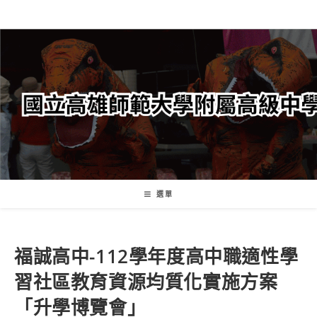
跳
轉
至
主
要
內
容
選單
福誠高中-112學年度高中職適性學
習社區教育資源均質化實施方案
「升學博覽會」