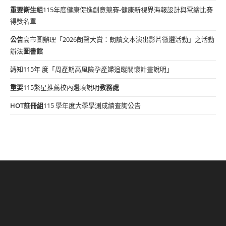
重要
衛生組
115年度健康促進創意競賽-健康新視界海報設計與電繪比賽
得獎名單
公告
高市圖辦理「2026朗聲大賞：朗讀文本演出影片徵選活動」之活動
辦法
圖書館
轉知115年 度「周產期高風險孕產婦追蹤關懷計畫說明」
重要
115繁星推薦校內選填說明
教務處
HOT
註冊組
115 學年度大學學測成績查詢公告