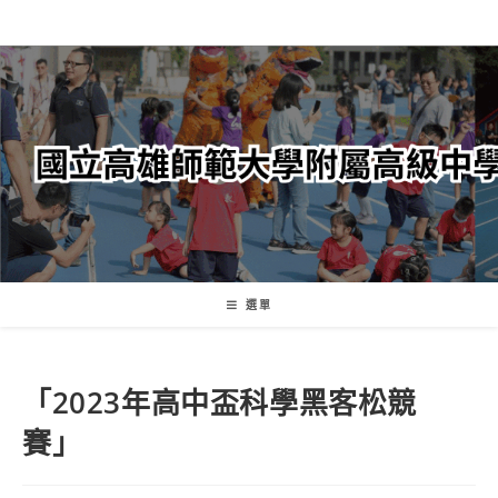
跳
轉
至
主
要
內
容
選單
「2023年高中盃科學黑客松競
賽」