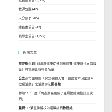
教師甄選
(42)
未分類
(1,285)
總務處公告
(42)
輔導室公告
(1,222)
近期文章
重要
衛生組
115年度健康促進創意競賽-健康新視界海報
設計與電繪比賽得獎名單
公告
高市圖辦理「2026朗聲大賞：朗讀文本演出影片
徵選活動」之活動辦法
圖書館
轉知115年 度「周產期高風險孕產婦追蹤關懷計畫說
明」
重要
115繁星推薦校內選填說明
教務處