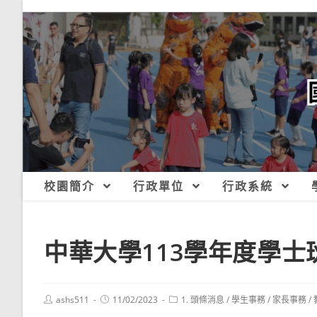
跳
轉
至
主
要
內
容
校園簡介
行政單位
行政系統
中華大學113學年度學
Post
Post
Post
ashs511
11/02/2023
1. 頭條消息
/
學生事務
/
家長事務
/
author:
published:
category: