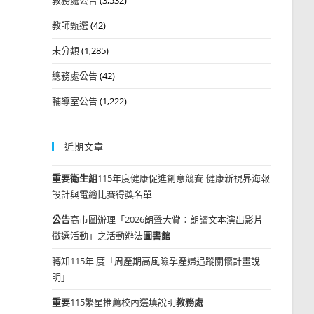
教師甄選
(42)
未分類
(1,285)
總務處公告
(42)
輔導室公告
(1,222)
近期文章
重要
衛生組
115年度健康促進創意競賽-健康新視界海報
設計與電繪比賽得獎名單
公告
高市圖辦理「2026朗聲大賞：朗讀文本演出影片
徵選活動」之活動辦法
圖書館
轉知115年 度「周產期高風險孕產婦追蹤關懷計畫說
明」
重要
115繁星推薦校內選填說明
教務處