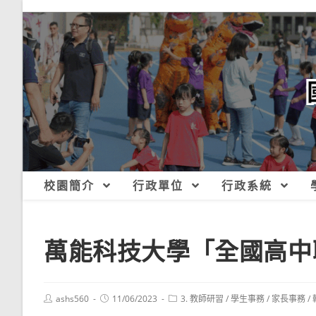
跳
轉
至
主
要
內
容
校園簡介
行政單位
行政系統
萬能科技大學「全國高中
Post
Post
Post
ashs560
11/06/2023
3. 教師研習
/
學生事務
/
家長事務
/
author:
published:
category: