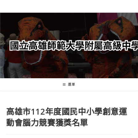
跳
轉
至
主
要
內
容
選單
高雄市112年度國民中小學創意運
動會腦力競賽獲獎名單