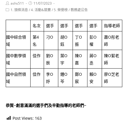
Post
Post
ashs511
11/07/2023
author:
published:
Post
1. 頭條消息
/
4. 活動&競賽
/
5. 榮譽榜
/
教務處公告
category:
名次
選手
選手
選手
選手
指導老師
國中綜合領
第4
刁O
胡O
丁O
彭O
蕭O彤老
域
名
鈺
振
權
師
國中數學領
佳作
劉O
葉O
陳O
蔣O
陳O絜老
域
辰
宇
嘉
丞
師
國中自然領
佳作
李O
鍾O
鄭O
賴O
廖O芝老
域
妤
芩
宸
安
師
恭賀~創意滿滿的選手們及辛勤指導的老師們~
Post Views:
163