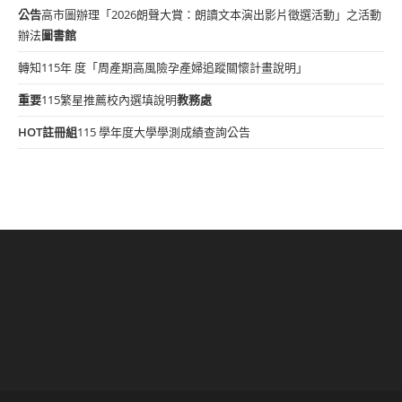
公告
高市圖辦理「2026朗聲大賞：朗讀文本演出影片徵選活動」之活動
辦法
圖書館
轉知115年 度「周產期高風險孕產婦追蹤關懷計畫說明」
重要
115繁星推薦校內選填說明
教務處
HOT
註冊組
115 學年度大學學測成績查詢公告