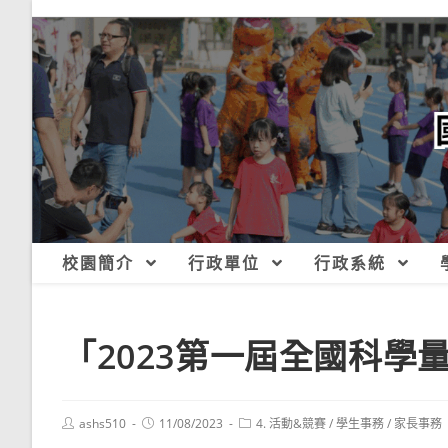
跳
轉
至
主
要
內
容
校園簡介
行政單位
行政系統
「2023第一屆全國科學
Post
Post
Post
ashs510
11/08/2023
4. 活動&競賽
/
學生事務
/
家長事務
author:
published:
category: