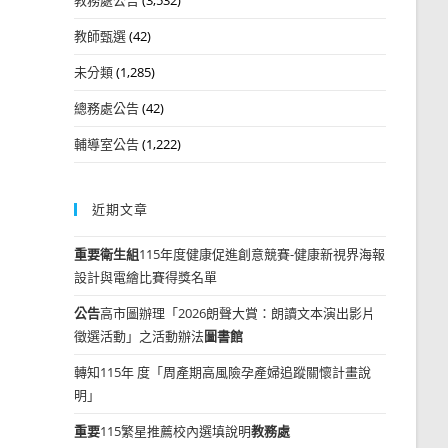
教師甄選
(42)
未分類
(1,285)
總務處公告
(42)
輔導室公告
(1,222)
近期文章
重要
衛生組
115年度健康促進創意競賽-健康新視界海報
設計與電繪比賽得獎名單
公告
高市圖辦理「2026朗聲大賞：朗讀文本演出影片
徵選活動」之活動辦法
圖書館
轉知115年 度「周產期高風險孕產婦追蹤關懷計畫說
明」
重要
115繁星推薦校內選填說明
教務處