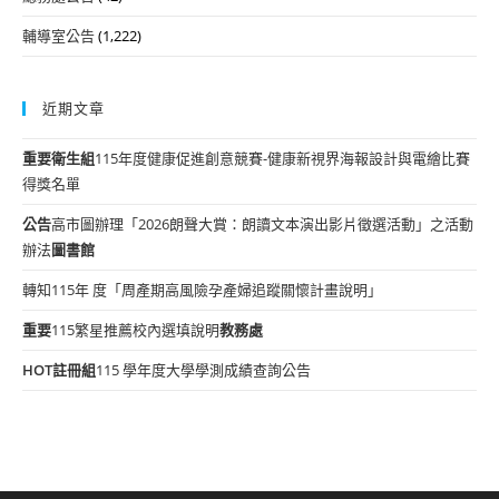
輔導室公告
(1,222)
近期文章
重要
衛生組
115年度健康促進創意競賽-健康新視界海報設計與電繪比賽
得獎名單
公告
高市圖辦理「2026朗聲大賞：朗讀文本演出影片徵選活動」之活動
辦法
圖書館
轉知115年 度「周產期高風險孕產婦追蹤關懷計畫說明」
重要
115繁星推薦校內選填說明
教務處
HOT
註冊組
115 學年度大學學測成績查詢公告