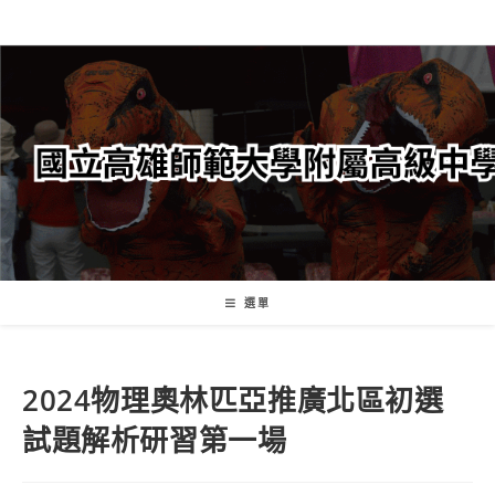
跳
轉
至
主
要
內
容
選單
2024物理奧林匹亞推廣北區初選
試題解析研習第一場