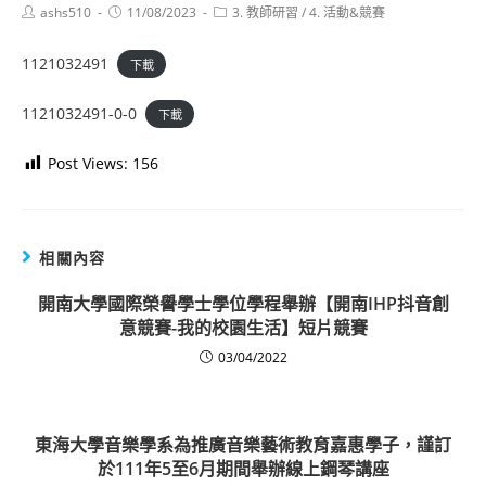
Post
Post
Post
ashs510
11/08/2023
3. 教師研習
/
4. 活動&競賽
author:
published:
category:
1121032491
下載
1121032491-0-0
下載
Post Views:
156
相關內容
開南大學國際榮譽學士學位學程舉辦【開南IHP抖音創
意競賽-我的校園生活】短片競賽
03/04/2022
東海大學音樂學系為推廣音樂藝術教育嘉惠學子，謹訂
於111年5至6月期間舉辦線上鋼琴講座