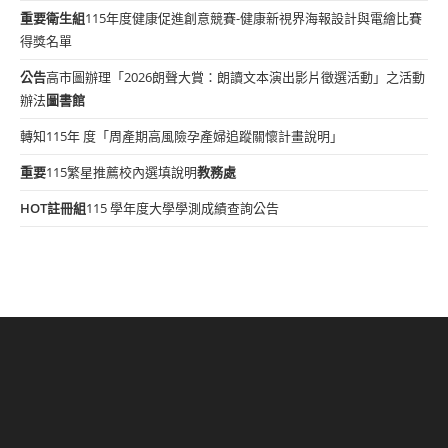
重要
衛生組
115年度健康促進創意競賽-健康新視界海報設計與電繪比賽
得獎名單
公告
高市圖辦理「2026朗聲大賞：朗讀文本演出影片徵選活動」之活動
辦法
圖書館
轉知115年 度「周產期高風險孕產婦追蹤關懷計畫說明」
重要
115繁星推薦校內選填說明
教務處
HOT
註冊組
115 學年度大學學測成績查詢公告