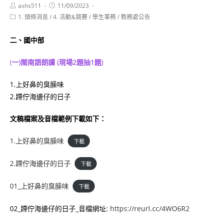
Post
Post
ashs511
11/09/2023
author:
published:
Post
1. 頭條消息
/
4. 活動&競賽
/
學生事務
/
教務處公告
category:
二、國中部
(
一)閩南語朗讀
(現場2題抽1題)
1.上好鼻的臭臊味
2.蹛佇海邊仔的日子
文稿檔案及音檔範例下載如下：
1.上好鼻的臭臊味
下載
2.蹛佇海邊仔的日子
下載
01_上好鼻的臭臊味
下載
02_蹛佇海邊仔的日子_音檔網址:
https://reurl.cc/4WO6R2