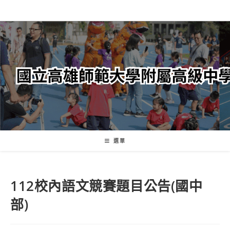
跳
轉
至
主
要
內
容
選單
112校內語文競賽題目公告(國中
部)