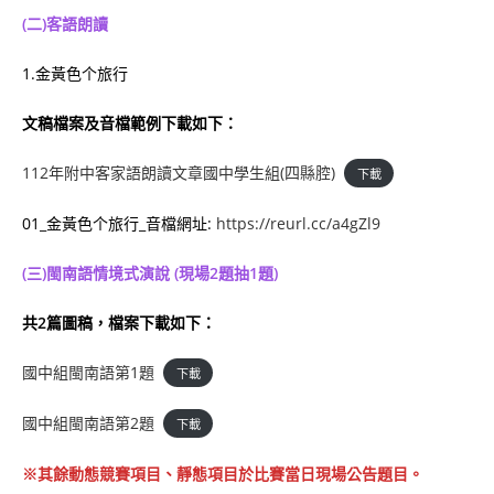
(二)客語朗讀
1.金黃色个旅行
文稿檔案及音檔範例下載如下：
112年附中客家語朗讀文章國中學生組(四縣腔)
下載
01_金黃色个旅行_音檔網址:
https://reurl.cc/a4gZl9
(三)閩南語情境式演說
(現場2題抽1題)
共2篇圖稿，檔案下載如下：
國中組閩南語第1題
下載
國中組閩南語第2題
下載
※其餘動態競賽項目、靜態項目於比賽當日現場公告題目。