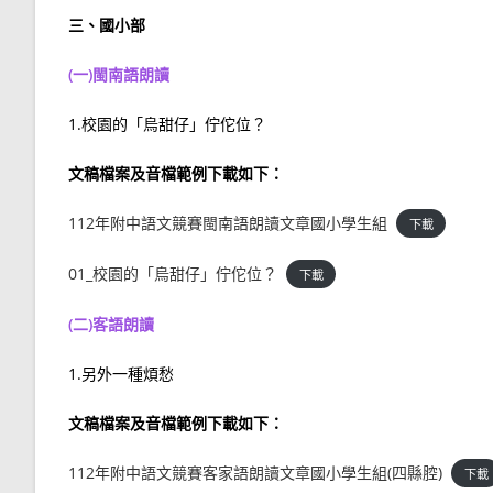
三、國小部
(一)閩南語朗讀
1.校園的「烏甜仔」佇佗位？
文稿檔案及音檔範例下載如下：
112年附中語文競賽閩南語朗讀文章國小學生組
下載
01_校園的「烏甜仔」佇佗位？
下載
(二)客語朗讀
1.另外一種煩愁
文稿檔案及音檔範例下載如下：
112年附中語文競賽客家語朗讀文章國小學生組(四縣腔)
下載