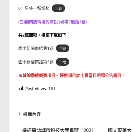
01_另外一種煩愁
下載
(三)閩南語情境式演說
(現場2題抽1題)
共2篇圖稿，檔案下載如下：
國小組閩南語第1題
下載
國小組閩南語第2題
下載
※其餘動態競賽項目、靜態項目於比賽當日現場公告題目。
Post Views:
161
相關內容
檢送臺北城市科技大學舉辦「2021
國立東華大