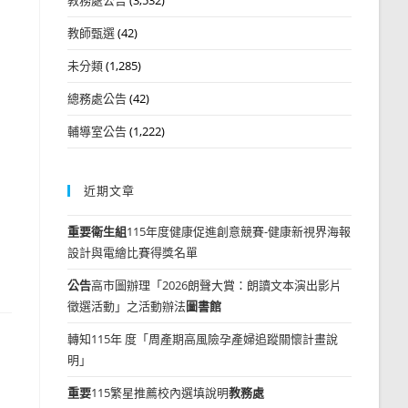
教師甄選
(42)
未分類
(1,285)
總務處公告
(42)
輔導室公告
(1,222)
近期文章
重要
衛生組
115年度健康促進創意競賽-健康新視界海報
設計與電繪比賽得獎名單
公告
高市圖辦理「2026朗聲大賞：朗讀文本演出影片
徵選活動」之活動辦法
圖書館
轉知115年 度「周產期高風險孕產婦追蹤關懷計畫說
明」
重要
115繁星推薦校內選填說明
教務處