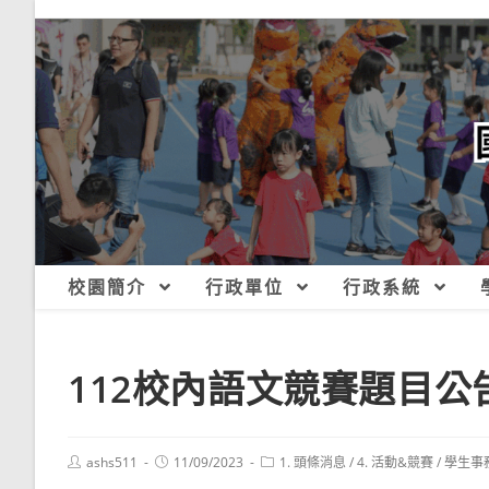
跳
轉
至
主
要
內
容
校園簡介
行政單位
行政系統
112校內語文競賽題目公告
Post
Post
Post
ashs511
11/09/2023
1. 頭條消息
/
4. 活動&競賽
/
學生事
author:
published:
category: