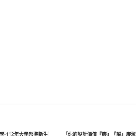
學-112年大學部準新生
「你的設計價值『廉』『誠』廉潔