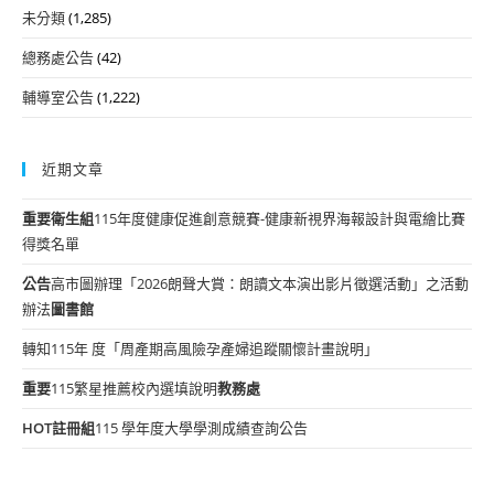
未分類
(1,285)
總務處公告
(42)
輔導室公告
(1,222)
近期文章
重要
衛生組
115年度健康促進創意競賽-健康新視界海報設計與電繪比賽
得獎名單
公告
高市圖辦理「2026朗聲大賞：朗讀文本演出影片徵選活動」之活動
辦法
圖書館
轉知115年 度「周產期高風險孕產婦追蹤關懷計畫說明」
重要
115繁星推薦校內選填說明
教務處
HOT
註冊組
115 學年度大學學測成績查詢公告