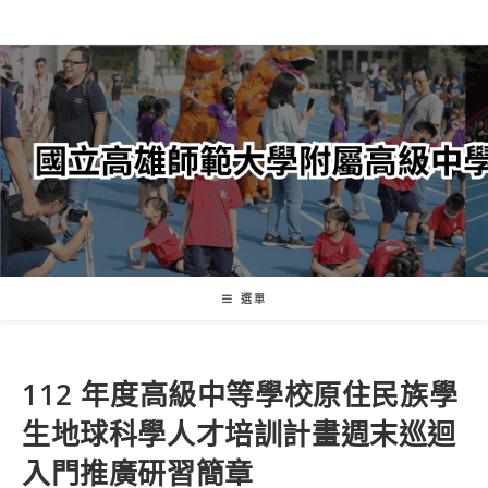
跳
轉
至
主
要
內
容
選單
112 年度高級中等學校原住民族學
生地球科學人才培訓計畫週末巡迴
入門推廣研習簡章