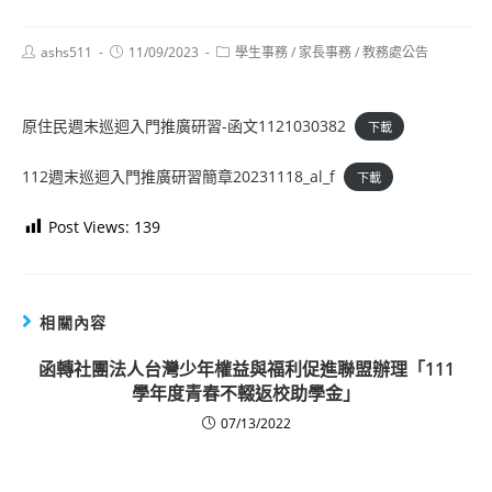
Post
Post
Post
ashs511
11/09/2023
學生事務
/
家長事務
/
教務處公告
author:
published:
category:
原住民週末巡迴入門推廣研習-函文1121030382
下載
112週末巡迴入門推廣研習簡章20231118_al_f
下載
Post Views:
139
相關內容
函轉社團法人台灣少年權益與福利促進聯盟辦理「111
學年度青春不輟返校助學金」
07/13/2022