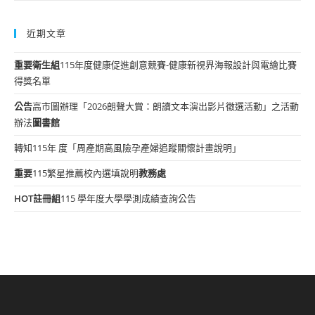
近期文章
重要
衛生組
115年度健康促進創意競賽-健康新視界海報設計與電繪比賽
得獎名單
公告
高市圖辦理「2026朗聲大賞：朗讀文本演出影片徵選活動」之活動
辦法
圖書館
轉知115年 度「周產期高風險孕產婦追蹤關懷計畫說明」
重要
115繁星推薦校內選填說明
教務處
HOT
註冊組
115 學年度大學學測成績查詢公告