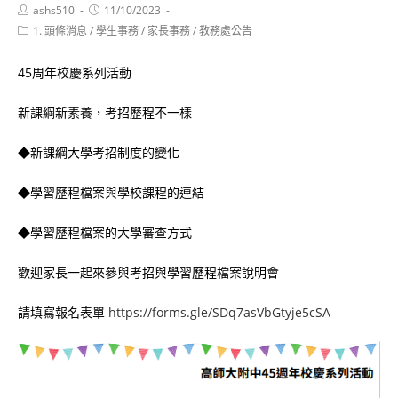
Post
Post
ashs510
11/10/2023
author:
published:
Post
1. 頭條消息
/
學生事務
/
家長事務
/
教務處公告
category:
45周年校慶系列活動
新課綱新素養，考招歷程不一樣
◆新課綱大學考招制度的變化
◆學習歷程檔案與學校課程的連結
◆學習歷程檔案的大學審查方式
歡迎家長一起來參與考招與學習歷程檔案說明會
請填寫報名表單
https://forms.gle/SDq7asVbGtyje5cSA