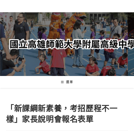
跳
轉
至
主
要
內
容
選單
「新課綱新素養，考招歷程不一
樣」家長說明會報名表單