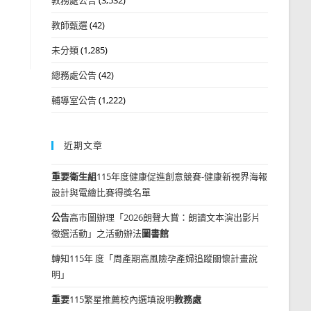
教師甄選
(42)
未分類
(1,285)
總務處公告
(42)
輔導室公告
(1,222)
近期文章
重要
衛生組
115年度健康促進創意競賽-健康新視界海報
設計與電繪比賽得獎名單
公告
高市圖辦理「2026朗聲大賞：朗讀文本演出影片
徵選活動」之活動辦法
圖書館
轉知115年 度「周產期高風險孕產婦追蹤關懷計畫說
明」
重要
115繁星推薦校內選填說明
教務處