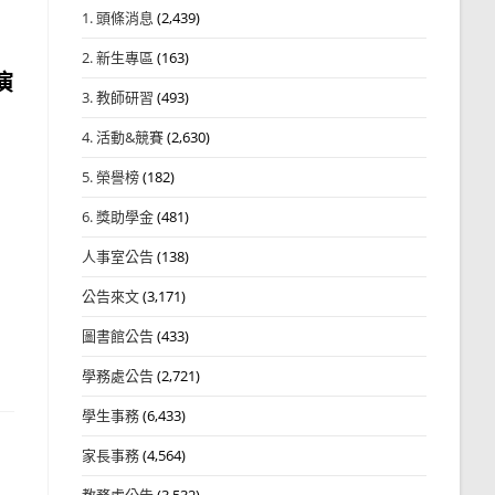
1. 頭條消息
(2,439)
2. 新生專區
(163)
演
3. 教師研習
(493)
4. 活動&競賽
(2,630)
5. 榮譽榜
(182)
6. 獎助學金
(481)
人事室公告
(138)
公告來文
(3,171)
圖書館公告
(433)
學務處公告
(2,721)
學生事務
(6,433)
家長事務
(4,564)
教務處公告
(3,532)