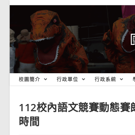
跳
轉
至
主
要
內
容
校園簡介
行政單位
行政系統
112校內語文競賽動態
時間