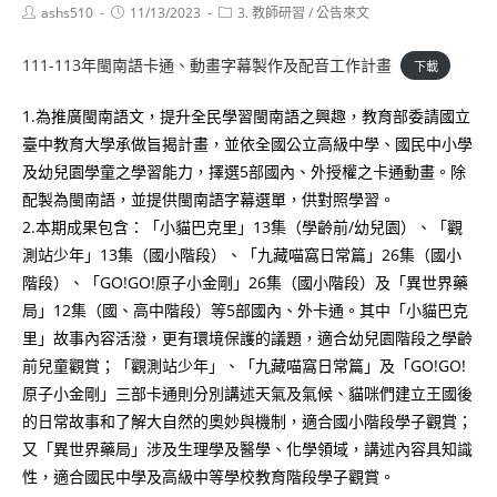
Post
Post
Post
ashs510
11/13/2023
3. 教師研習
/
公告來文
author:
published:
category:
111-113年閩南語卡通、動畫字幕製作及配音工作計畫
下載
1.為推廣閩南語文，提升全民學習閩南語之興趣，教育部委請國立
臺中教育大學承做旨揭計畫，並依全國公立高級中學、國民中小學
及幼兒園學童之學習能力，擇選5部國內、外授權之卡通動畫。除
配製為閩南語，並提供閩南語字幕選單，供對照學習。
2.本期成果包含：「小貓巴克里」13集（學齡前/幼兒園）、「觀
測站少年」13集（國小階段）、「九藏喵窩日常篇」26集（國小
階段）、「GO!GO!原子小金剛」26集（國小階段）及「異世界藥
局」12集（國、高中階段）等5部國內、外卡通。其中「小貓巴克
里」故事內容活潑，更有環境保護的議題，適合幼兒園階段之學齡
前兒童觀賞；「觀測站少年」、「九藏喵窩日常篇」及「GO!GO!
原子小金剛」三部卡通則分別講述天氣及氣候、貓咪們建立王國後
的日常故事和了解大自然的奧妙與機制，適合國小階段學子觀賞；
又「異世界藥局」涉及生理學及醫學、化學領域，講述內容具知識
性，適合國民中學及高級中等學校教育階段學子觀賞。