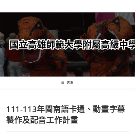
跳
轉
至
主
要
內
容
選單
111-113年閩南語卡通、動畫字幕
製作及配音工作計畫