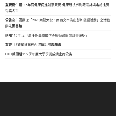
重要
衛生組
115年度健康促進創意競賽-健康新視界海報設計與電繪比賽
得獎名單
公告
高市圖辦理「2026朗聲大賞：朗讀文本演出影片徵選活動」之活動
辦法
圖書館
轉知115年 度「周產期高風險孕產婦追蹤關懷計畫說明」
重要
115繁星推薦校內選填說明
教務處
HOT
註冊組
115 學年度大學學測成績查詢公告