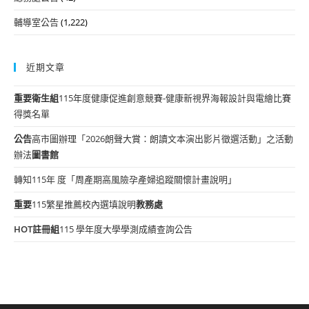
輔導室公告
(1,222)
近期文章
重要
衛生組
115年度健康促進創意競賽-健康新視界海報設計與電繪比賽
得獎名單
公告
高市圖辦理「2026朗聲大賞：朗讀文本演出影片徵選活動」之活動
辦法
圖書館
轉知115年 度「周產期高風險孕產婦追蹤關懷計畫說明」
重要
115繁星推薦校內選填說明
教務處
HOT
註冊組
115 學年度大學學測成績查詢公告