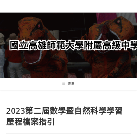
跳
轉
至
主
要
內
容
選單
2023第二屆數學暨自然科學學習
歷程檔案指引