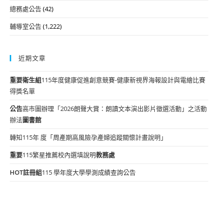
總務處公告
(42)
輔導室公告
(1,222)
近期文章
重要
衛生組
115年度健康促進創意競賽-健康新視界海報設計與電繪比賽
得獎名單
公告
高市圖辦理「2026朗聲大賞：朗讀文本演出影片徵選活動」之活動
辦法
圖書館
轉知115年 度「周產期高風險孕產婦追蹤關懷計畫說明」
重要
115繁星推薦校內選填說明
教務處
HOT
註冊組
115 學年度大學學測成績查詢公告