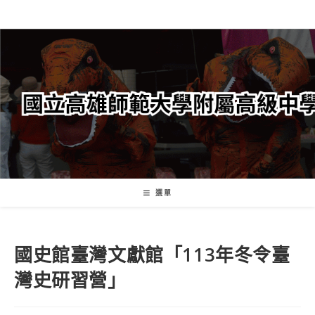
跳
轉
至
主
要
內
容
選單
國史館臺灣文獻館「113年冬令臺
灣史研習營」