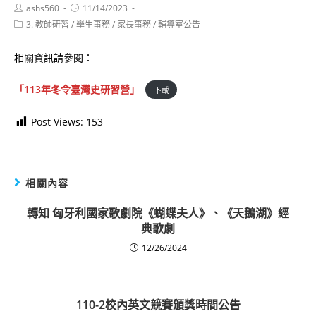
Post
Post
ashs560
11/14/2023
author:
published:
Post
3. 教師研習
/
學生事務
/
家長事務
/
輔導室公告
category:
相關資訊請參閱：
「113年冬令臺灣史研習營」
下載
Post Views:
153
相關內容
轉知 匈牙利國家歌劇院《蝴蝶夫人》、《天鵝湖》經
典歌劇
12/26/2024
110-2校內英文競賽頒獎時間公告