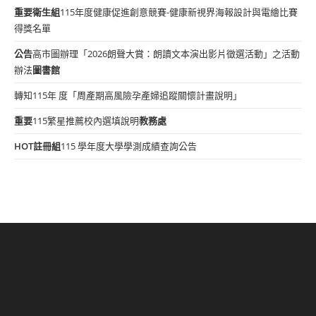
重要
衛生組
115年度健康促進創意競賽-健康新視界海報設計與電繪比賽
得獎名單
公告
高市圖辦理「2026朗聲大賞：朗讀文本演出影片徵選活動」之活動
辦法
圖書館
轉知115年 度「周產期高風險孕產婦追蹤關懷計畫說明」
重要
115繁星推薦校內選填說明
教務處
HOT
註冊組
115 學年度大學學測成績查詢公告