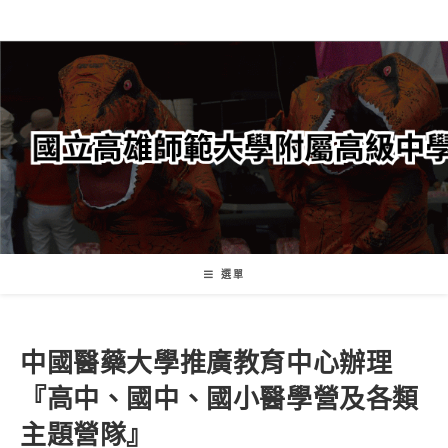
跳
轉
至
主
要
內
容
選單
中國醫藥大學推廣教育中心辦理
『高中、國中、國小醫學營及各類
主題營隊』