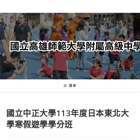
跳
轉
至
主
要
內
容
選單
國立中正大學113年度日本東北大
學寒假遊學學分班