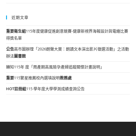
近期文章
重要
衛生組
115年度健康促進創意競賽-健康新視界海報設計與電繪比賽
得獎名單
公告
高市圖辦理「2026朗聲大賞：朗讀文本演出影片徵選活動」之活動
辦法
圖書館
轉知115年 度「周產期高風險孕產婦追蹤關懷計畫說明」
重要
115繁星推薦校內選填說明
教務處
HOT
註冊組
115 學年度大學學測成績查詢公告