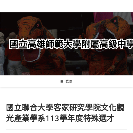
跳
轉
至
主
要
內
容
選單
國立聯合大學客家研究學院文化觀
光產業學系113學年度特殊選才