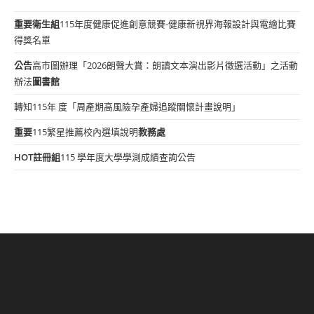
重要
衛生組
115年度健康促進創意競賽-健康新視界海報設計與電繪比賽
得獎名單
公告
高市圖辦理「2026朗聲大賞：朗讀文本演出影片徵選活動」之活動
辦法
圖書館
轉知115年 度「周產期高風險孕產婦追蹤關懷計畫說明」
重要
115繁星推薦校內選填說明
教務處
HOT
註冊組
115 學年度大學學測成績查詢公告