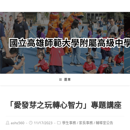
跳
轉
至
主
要
內
容
選單
「愛發芽之玩轉心智力」專題講座
Post
Post
Post
ashs560
11/17/2023
學生事務
/
家長事務
/
輔導室公告
author:
published:
category: