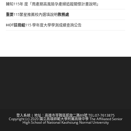
轉知115年 度「周產期高風險孕產婦追蹤關懷計畫說明」
重要
115繁星推薦校內選填說明
教務處
HOT
註冊組
115 學年度大學學測成績查詢公告
登入系統
| 地址：高雄市苓雅區凱旋二路89號 TEL:07-7613875
Copyright (c) 2020 國立高雄師範大學附屬高級中學 The Affiliated Senior
High School of National Kaohsiung Normal University