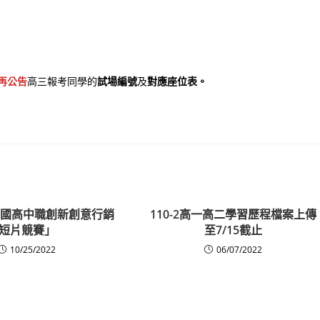
會再公告
高三報考同學的
試場編號
及
對應座位表
。
年全國高中職創新創意行銷
110-2高一高二學習歷程檔案上傳
短片競賽」
至7/15截止
10/25/2022
06/07/2022