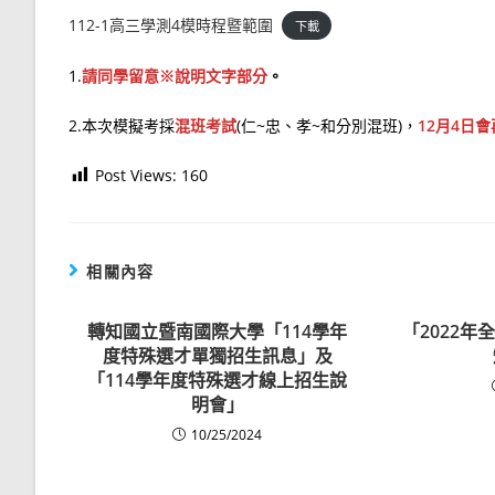
112-1高三學測4模時程暨範圍
下載
1.
請同學留意※說明文字部分
。
2.本次模擬考採
混班考試
(仁~忠、孝~和分別混班)，
12月4日
Post Views:
160
相關內容
轉知國立暨南國際大學「114學年
「2022
度特殊選才單獨招生訊息」及
「114學年度特殊選才線上招生說
明會」
10/25/2024