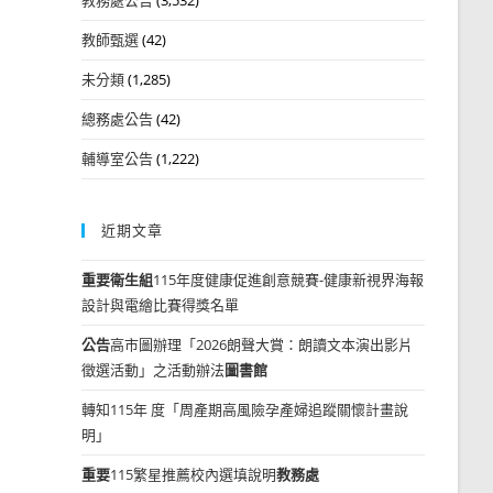
教師甄選
(42)
未分類
(1,285)
總務處公告
(42)
輔導室公告
(1,222)
近期文章
重要
衛生組
115年度健康促進創意競賽-健康新視界海報
設計與電繪比賽得獎名單
公告
高市圖辦理「2026朗聲大賞：朗讀文本演出影片
徵選活動」之活動辦法
圖書館
轉知115年 度「周產期高風險孕產婦追蹤關懷計畫說
明」
重要
115繁星推薦校內選填說明
教務處