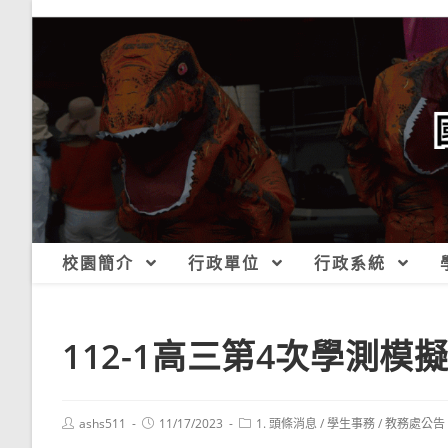
跳
轉
至
主
要
內
容
校園簡介
行政單位
行政系統
112-1高三第4次學測
Post
Post
Post
ashs511
11/17/2023
1. 頭條消息
/
學生事務
/
教務處公告
author:
published:
category: