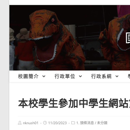
跳
轉
至
主
要
內
容
校園簡介
行政單位
行政系統
本校學生參加中學生網站第
Post
Post
Post
nknush01
11/20/2023
1. 頭條消息
/
未分類
author:
published:
category: