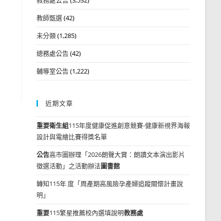
教師甄選
(42)
未分類
(1,285)
總務處公告
(42)
輔導室公告
(1,222)
近期文章
重要
衛生組
115年度健康促進創意競賽-健康新視界海報
設計與電繪比賽得獎名單
公告
高市圖辦理「2026朗聲大賞：朗讀文本演出影片
徵選活動」之活動辦法
圖書館
轉知115年 度「周產期高風險孕產婦追蹤關懷計畫說
明」
重要
115繁星推薦校內選填說明
教務處